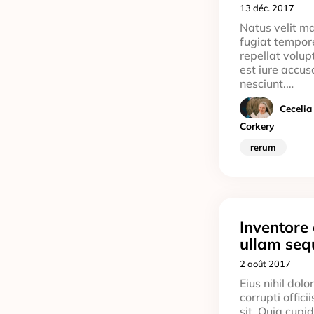
13 déc. 2017
Natus velit m
fugiat tempore
repellat volup
est iure accu
nesciunt.…
Cecelia
Corkery
rerum
Inventore
ullam sequ
2 août 2017
Eius nihil do
corrupti offici
sit. Quia cupi