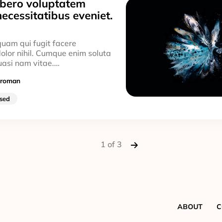
libero voluptatem
ecessitatibus eveniet.
uam qui fugit facere
olor nihil. Cumque enim soluta
uasi nam vitae.…
troman
sed
1 of 3
ABOUT
C