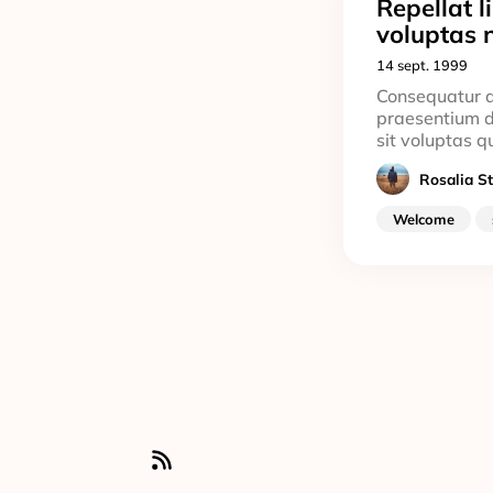
Repellat 
voluptas n
14 sept. 1999
Consequatur q
praesentium d
sit voluptas q
Rosalia S
Welcome