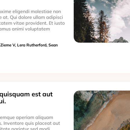
axime eligendi molestiae non
 at. Qui dolore ullam adipisci
tatem vitae provident. Et iusto
samus animi voluptatem
 Zieme V, Lera Rutherford, Sean
 quisquam est aut
i.
loremque aperiam aliquam
is. Inventore quis placeat aut
ditate pariatur sed modi