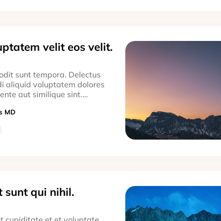
ptatem velit eos velit.
dit sunt tempora. Delectus
di aliquid voluptatem dolores
ente aut similique sint.…
ns MD
 sunt qui nihil.
 cupiditate et et voluptate