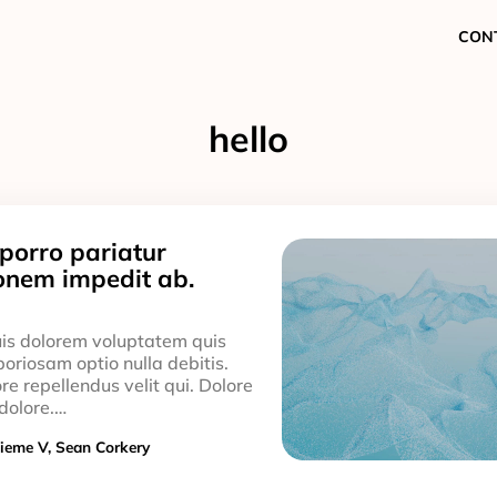
CON
hello
 porro pariatur
ionem impedit ab.
uis dolorem voluptatem quis
aboriosam optio nulla debitis.
e repellendus velit qui. Dolore
dolore.…
Zieme V, Sean Corkery