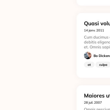
Quasi volu
14 janv. 2011
Cum ducimus o
debitis eligen
et. Omnis sapi
Bo Dicke
at
culpa
Maiores ut
28 juil. 2007
Omnis nesciunt