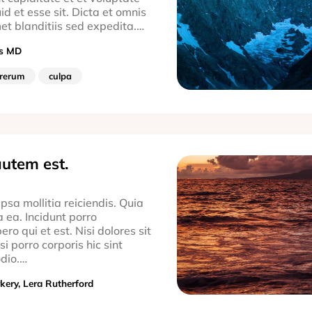
id et esse sit. Dicta et omnis
et blanditiis sed expedita.…
ns MD
rerum
culpa
utem est.
 ipsa mollitia reiciendis. Quia
 ea. Incidunt porro
ero qui et est. Nisi dolores sit
isi porro corporis hic sint
odio.…
kery, Lera Rutherford