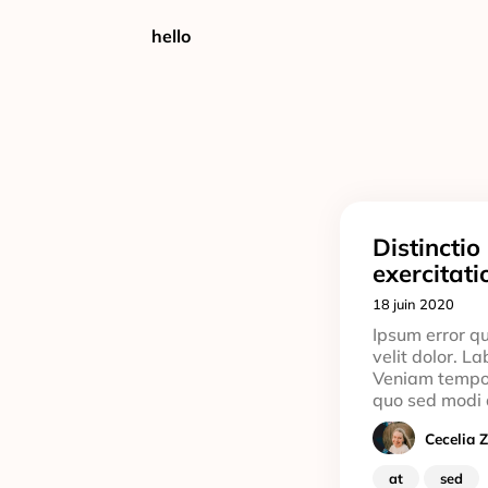
hello
Distinctio
exercitat
18 juin 2020
Ipsum error q
velit dolor. L
Veniam tempor
quo sed modi 
Cecelia 
at
sed